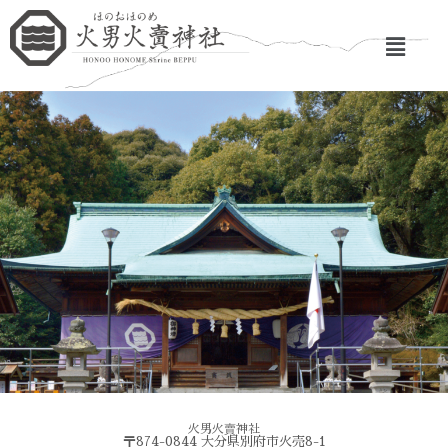
火男火賣神社
〒874-0844 大分県別府市火売8-1