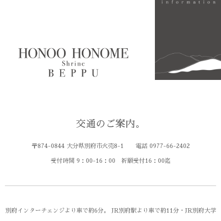
交通のご案内。
〒874-0844 大分県別府市火売8-1 電話 0977-66-2402
受付時間 9：00-16：00 祈願受付16：00迄
別府インターチェンジより車で約6分。 JR別府駅より車で約11分・JR別府大学